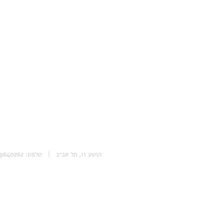
הושע 11, תל אביב | טלפון: 053-9640262