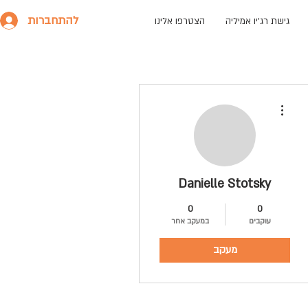
להתחברות
גישת רג׳יו אמיליה
הצטרפו אלינו
More actions
Danielle Stotsky
0
0
עוקבים
במעקב אחר
מעקב