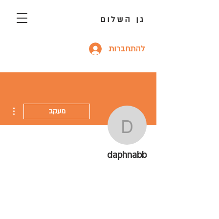
גן השלום
להתחברות
ions
מעקב
daphnabb
daphnabb