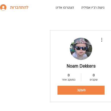
להתחברות
גישת רג׳יו אמיליה
הצטרפו אלינו
More actions
Noam Dekkers
0
0
עוקבים
במעקב אחר
מעקב