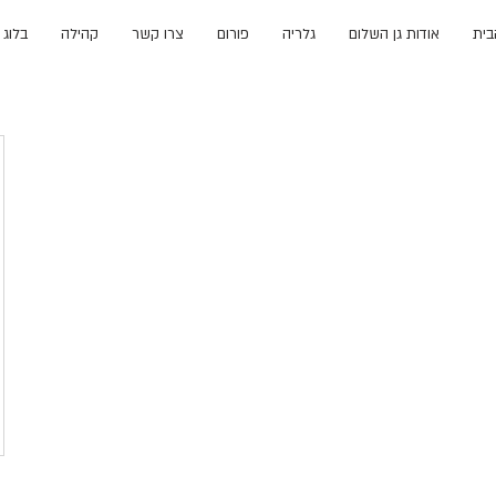
בית
אודות גן השלום
גלריה
פורום
צרו קשר
קהילה
בלוג