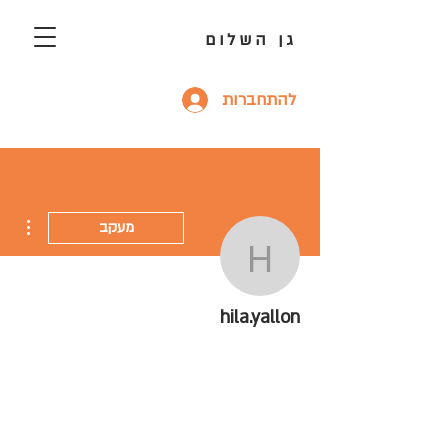
גן השלום
להתחברות
ions
מעקב
hila.yallon
hila.yallon