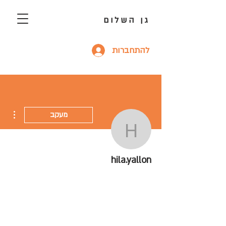
גן השלום
להתחברות
ions
מעקב
hila.yallon
hila.yallon