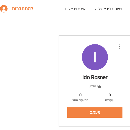
להתחברות
גישת רג׳יו אמיליה
הצטרפו אלינו
More actions
Ido Rosner
אדמין
0
0
עוקבים
במעקב אחר
מעקב