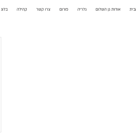
בית
אודות גן השלום
גלריה
פורום
צרו קשר
קהילה
בלוג