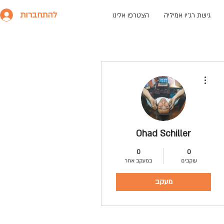
להתחברות
גישת רג׳יו אמיליה
הצטרפו אלינו
More actions
Ohad Schiller
0
0
עוקבים
במעקב אחר
מעקב