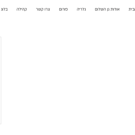
בית
אודות גן השלום
גלריה
פורום
צרו קשר
קהילה
בלוג