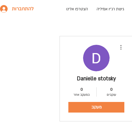
להתחברות
גישת רג׳יו אמיליה
הצטרפו אלינו
More actions
Danielle stotsky
0
0
עוקבים
במעקב אחר
מעקב