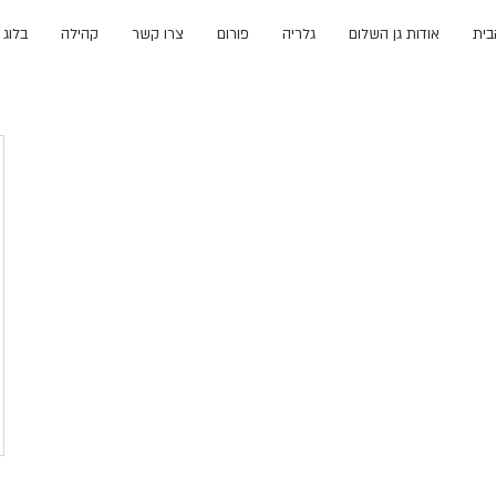
בית
אודות גן השלום
גלריה
פורום
צרו קשר
קהילה
בלוג