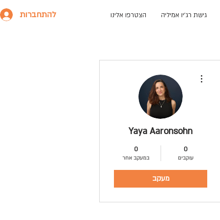
להתחברות
גישת רג׳יו אמיליה
הצטרפו אלינו
More actions
Yaya Aaronsohn
0
0
עוקבים
במעקב אחר
מעקב